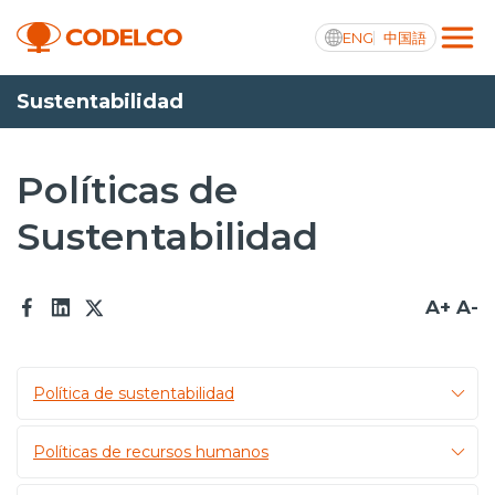
ENG
中国語
Sustentabilidad
Transparencia activa
Políticas de
Sustentabilidad
Nosotros
Operaciones
A+
A-
Proyectos
Sustentabilidad
Política de sustentabilidad
Innovación
Políticas de recursos humanos
Inversionistas