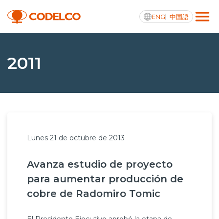
ENG
中国語
Transparencia activa
2011
Nosotros
Operaciones
Lunes 21 de octubre de 2013
Proyectos
Avanza estudio de proyecto
Sustentabilidad
para aumentar producción de
Innovación
cobre de Radomiro Tomic
Inversionistas