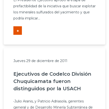
El Presidente Ejecutivo aprobó la etapa de
Prensa
prefactibilidad de la iniciativa que buscar explotar
los minerales sulfurados del yacimiento y que
Trabaja en Codelco
podría implicar...
Transparencia activa
+
Canales de denuncia
Proveedores
Acceso trabajadores/as
Jueves 29 de diciembre de 2011
Ejecutivos de Codelco División
Chuquicamata fueron
distinguidos por la USACH
•Julio Aranis, y Patricio Adriasola, gerentes
general y de Desarrollo Minería Subterránea de