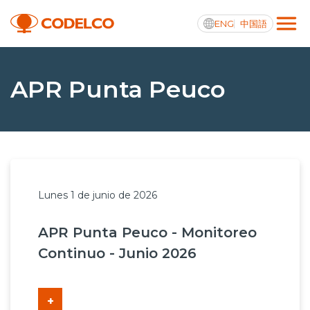
ENG
中国語
Transparencia activa
APR Punta Peuco
Nosotros
Operaciones
Lunes 1 de junio de 2026
Proyectos
APR Punta Peuco - Monitoreo
Sustentabilidad
Continuo - Junio 2026
Innovación
Inversionistas
+