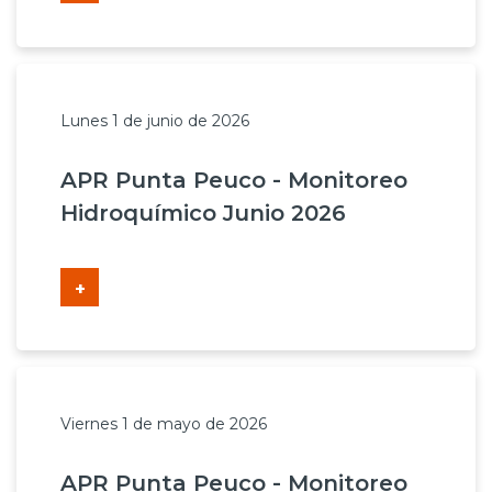
Prensa
Trabaja en Codelco
Transparencia activa
Lunes 1 de junio de 2026
Canales de denuncia
APR Punta Peuco - Monitoreo
Hidroquímico Junio 2026
Proveedores
Acceso trabajadores/as
+
Viernes 1 de mayo de 2026
APR Punta Peuco - Monitoreo