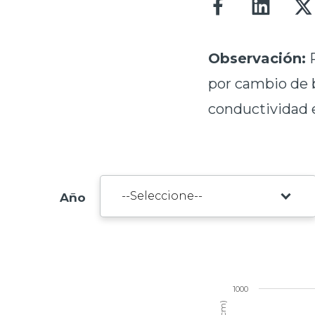
Observación:
P
por cambio de 
conductividad 
Año
1000