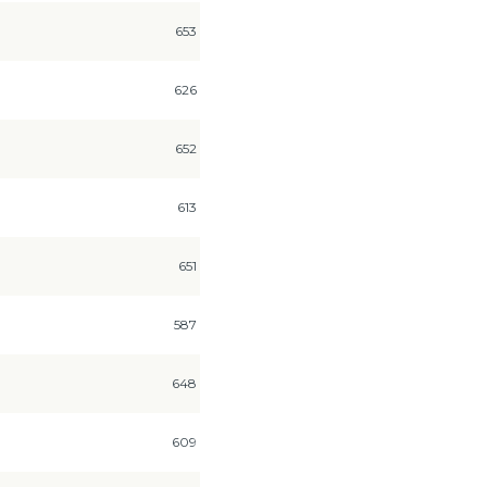
653
626
652
613
651
587
648
609