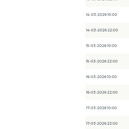
14-03-2026 10:00
14-03-2026 22:00
15-03-2026 10:00
15-03-2026 22:00
16-03-2026 10:00
16-03-2026 22:00
17-03-2026 10:00
17-03-2026 22:00