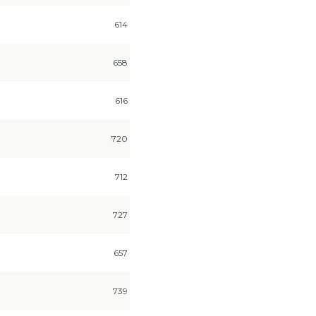
614
658
616
720
712
727
657
739