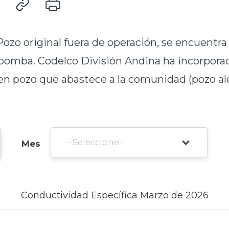
ozo original fuera de operación, se encuentr
bomba. Codelco División Andina ha incorpor
en pozo que abastece a la comunidad (pozo al
Mes
Conductividad Específica Marzo de 2026