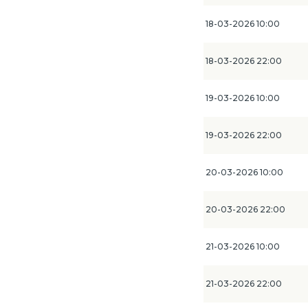
18-03-2026 10:00
18-03-2026 22:00
19-03-2026 10:00
19-03-2026 22:00
20-03-2026 10:00
20-03-2026 22:00
21-03-2026 10:00
21-03-2026 22:00