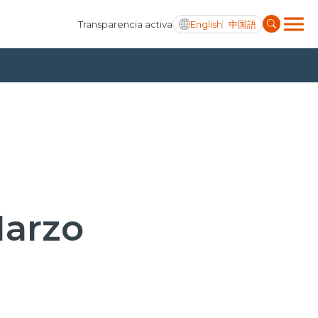
English
中国語
Transparencia activa
Marzo