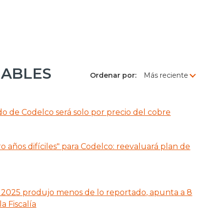
GABLES
Ordenar por:
o de Codelco será solo por precio del cobre
 años difíciles" para Codelco: reevaluará plan de
2025 produjo menos de lo reportado, apunta a 8
a Fiscalía