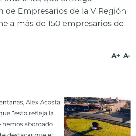
n de Empresarios de la V Región
úne a más de 150 empresarios de
A+
A-
entanas, Alex Acosta,
ue "esto refleja la
ue hemos abordado
e destacar que el