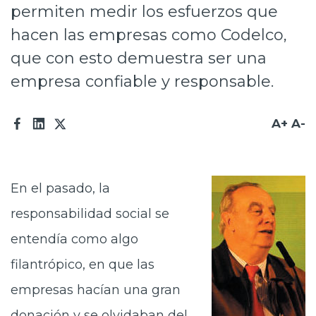
permiten medir los esfuerzos que
Prensa
hacen las empresas como Codelco,
Trabaja en Codelco
que con esto demuestra ser una
Transparencia activa
empresa confiable y responsable.
Canales de denuncia
A+
A-
Proveedores
Acceso trabajadores/as
En el pasado, la
responsabilidad social se
entendía como algo
filantrópico, en que las
empresas hacían una gran
donación y se olvidaban del