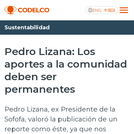
ENG
中国語
Sustentabilidad
Transparencia activa
Pedro Lizana: Los
aportes a la comunidad
Nosotros
deben ser
Operaciones
permanentes
Proyectos
Sustentabilidad
Pedro Lizana, ex Presidente de la
Innovación
Sofofa, valoró la publicación de un
reporte como éste, ya que nos
Inversionistas