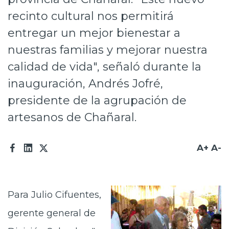
Prensa
recinto cultural nos permitirá
entregar un mejor bienestar a
Trabaja en Codelco
nuestras familias y mejorar nuestra
Transparencia activa
calidad de vida", señaló durante la
Canales de denuncia
inauguración, Andrés Jofré,
presidente de la agrupación de
Proveedores
artesanos de Chañaral.
Acceso trabajadores/as
A+
A-
Para Julio Cifuentes,
gerente general de