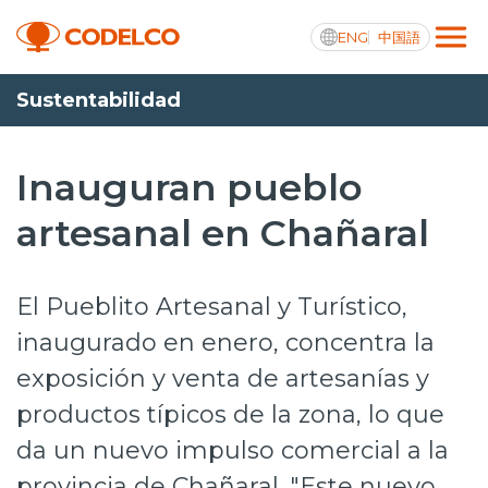
ENG
中国語
Sustentabilidad
Transparencia activa
Inauguran pueblo
artesanal en Chañaral
Nosotros
Operaciones
El Pueblito Artesanal y Turístico,
Proyectos
inaugurado en enero, concentra la
exposición y venta de artesanías y
Sustentabilidad
productos típicos de la zona, lo que
Innovación
da un nuevo impulso comercial a la
Inversionistas
provincia de Chañaral. "Este nuevo