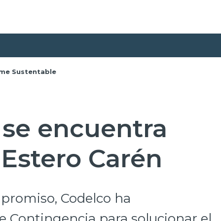
rme Sustentable
l se encuentra
 Estero Carén
promiso, Codelco ha
 Contingencia para solucionar el