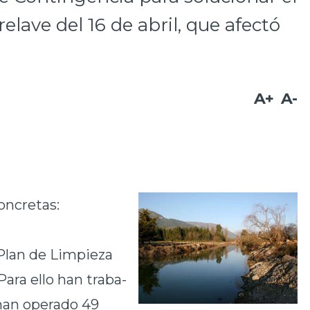
lave del 16 de abril, que afectó
A+
A-
oncretas:
 Plan de Limpieza
Para ello han traba-
y han operado 49