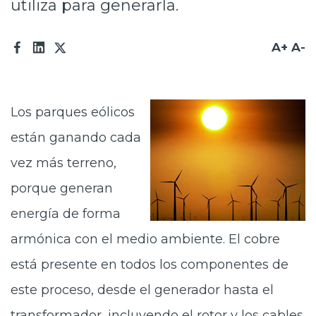
utiliza para generarla.
Prensa
A+
A-
Trabaja en Codelco
Transparencia activa
Canales de denuncia
Los parques eólicos
están ganando cada
Proveedores
vez más terreno,
Acceso trabajadores/as
porque generan
energía de forma
armónica con el medio ambiente. El cobre
está presente en todos los componentes de
este proceso, desde el generador hasta el
transformador, incluyendo el rotor y los cables