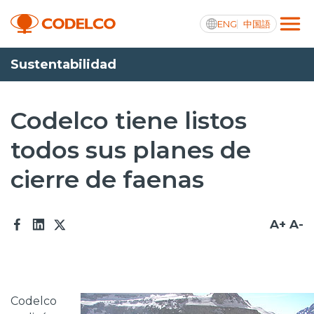
ENG
中国語
Sustentabilidad
Transparencia activa
Codelco tiene listos
todos sus planes de
Nosotros
cierre de faenas
Operaciones
Proyectos
A+
A-
Sustentabilidad
Innovación
Codelco
Inversionistas