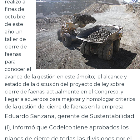
realizó a
Prensa
fines de
octubre
Trabaja en Codelco
de este
año un
Transparencia activa
taller de
cierre de
Canales de denuncia
faenas
Proveedores
para
conocer el
Acceso trabajadores/as
avance de la gestión en este ámbito; el alcance y
estado de la discusión del proyecto de ley sobre
cierre de faenas, actualmente en el Congreso, y
llegar a acuerdos para mejorar y homologar criterios
de la gestión del cierre de faenas en la empresa.
Eduardo Sanzana, gerente de Sustentabilidad
(I), informó que Codelco tiene aprobados los
planes de cierre de todas las divisiones por el