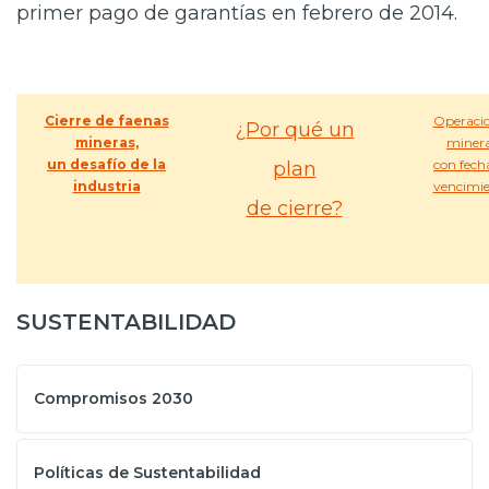
primer pago de garantías en febrero de 2014.
Cierre de faenas
Operaci
¿Por qué un
mineras,
miner
un desafío de la
con fech
plan
industria
vencimi
de cierre?
SUSTENTABILIDAD
Compromisos 2030
Políticas de Sustentabilidad