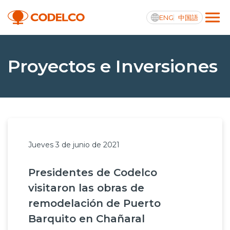
ENG
中国語
Transparencia activa
Proyectos e Inversiones
Nosotros
Operaciones
Jueves 3 de junio de 2021
Proyectos
Presidentes de Codelco
Sustentabilidad
visitaron las obras de
Innovación
remodelación de Puerto
Barquito en Chañaral
Inversionistas