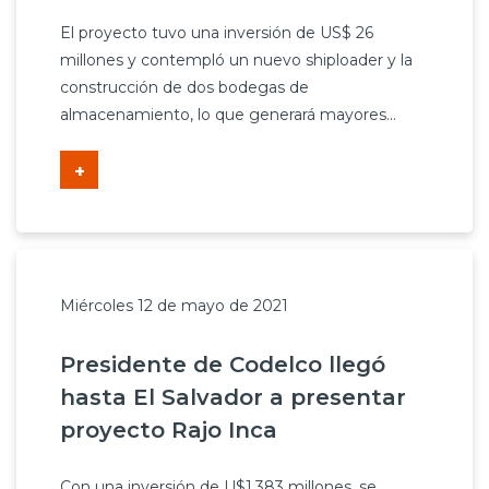
Prensa
El proyecto tuvo una inversión de US$ 26
millones y contempló un nuevo shiploader y la
Trabaja en Codelco
construcción de dos bodegas de
almacenamiento, lo que generará mayores...
Transparencia activa
Canales de denuncia
+
Proveedores
Acceso trabajadores/as
Miércoles 12 de mayo de 2021
Presidente de Codelco llegó
hasta El Salvador a presentar
proyecto Rajo Inca
Con una inversión de U$1.383 millones, se