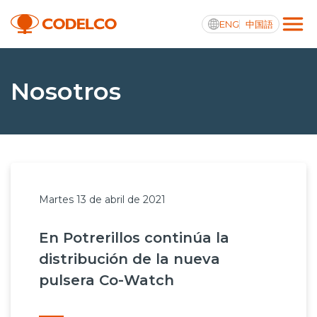
ENG
中国語
Transparencia activa
Nosotros
Nosotros
Operaciones
Martes 13 de abril de 2021
Proyectos
En Potrerillos continúa la
Sustentabilidad
distribución de la nueva
Innovación
pulsera Co-Watch
Inversionistas