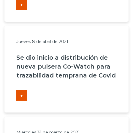
+
Prensa
Trabaja en Codelco
Transparencia activa
Jueves 8 de abril de 2021
Canales de denuncia
Se dio inicio a distribución de
Proveedores
nueva pulsera Co-Watch para
Acceso trabajadores/as
trazabilidad temprana de Covid
+
Miércoles 31 de marzo de 2021