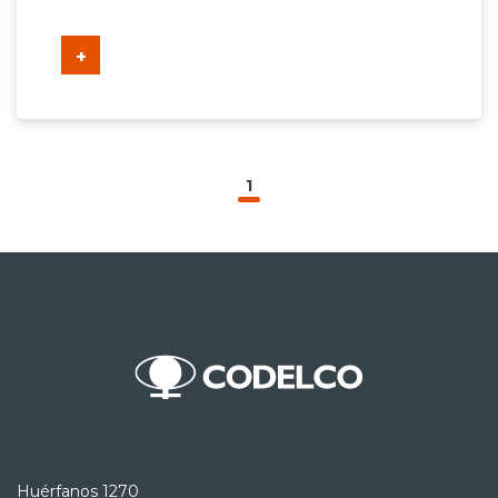
+
1
Huérfanos 1270