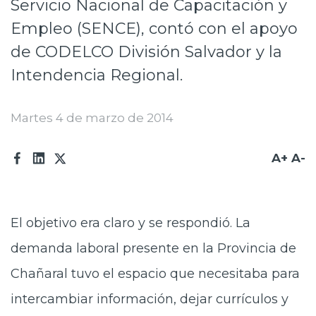
Servicio Nacional de Capacitación y
Prensa
Empleo (SENCE), contó con el apoyo
Trabaja en Codelco
de CODELCO División Salvador y la
Intendencia Regional.
Transparencia activa
Canales de denuncia
Martes 4 de marzo de 2014
Proveedores
A+
A-
Acceso trabajadores/as
El objetivo era claro y se respondió. La
demanda laboral presente en la Provincia de
Chañaral tuvo el espacio que necesitaba para
intercambiar información, dejar currículos y