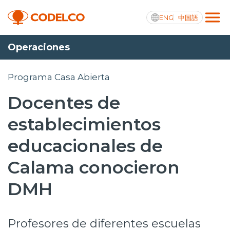
ENG
中国語
Operaciones
Transparencia activa
Programa Casa Abierta
Docentes de
Nosotros
establecimientos
Operaciones
educacionales de
Proyectos
Calama conocieron
Sustentabilidad
DMH
Innovación
Profesores de diferentes escuelas
Inversionistas