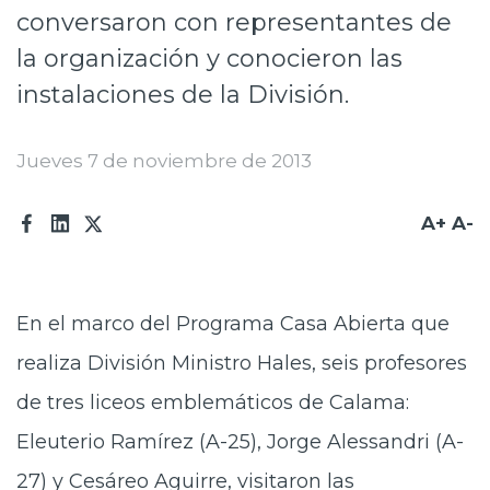
conversaron con representantes de
Prensa
la organización y conocieron las
Trabaja en Codelco
instalaciones de la División.
Transparencia activa
Jueves 7 de noviembre de 2013
Canales de denuncia
Proveedores
A+
A-
Acceso trabajadores/as
En el marco del Programa Casa Abierta que
realiza División Ministro Hales, seis profesores
de tres liceos emblemáticos de Calama:
Eleuterio Ramírez (A-25), Jorge Alessandri (A-
27) y Cesáreo Aguirre, visitaron las