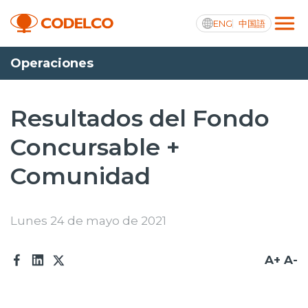
ENG
中国語
Operaciones
Transparencia activa
Resultados del Fondo
Concursable +
Nosotros
Comunidad
Operaciones
Proyectos
Lunes 24 de mayo de 2021
Sustentabilidad
A+
A-
Innovación
Inversionistas