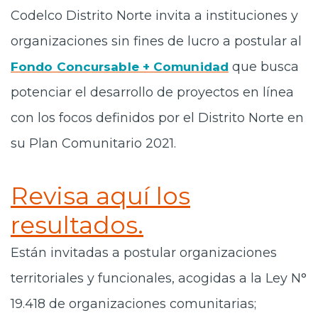
Codelco Distrito Norte invita a instituciones y
Prensa
organizaciones sin fines de lucro a postular al
Trabaja en Codelco
que busca
Fondo Concursable + Comunidad
Transparencia activa
potenciar el desarrollo de proyectos en línea
Canales de denuncia
con los focos definidos por el Distrito Norte en
Proveedores
su Plan Comunitario 2021.
Acceso trabajadores/as
Revisa aquí los
resultados.
Están invitadas a postular organizaciones
territoriales y funcionales, acogidas a la Ley N°
19.418 de organizaciones comunitarias;