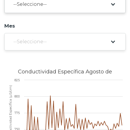
Prensa
Trabaja en Codelco
Mes
Transparencia activa
Canales de denuncia
Proveedores
Acceso trabajadores/as
Conductividad Específica Agosto de
825
Conductividad Específica (µS/cm)
800
775
750