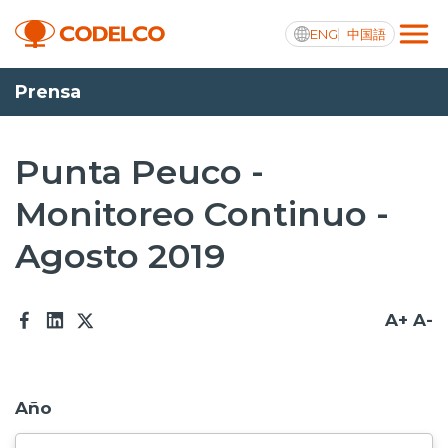
ENG
中国語
Prensa
Transparencia activa
Punta Peuco -
Monitoreo Continuo -
Nosotros
Agosto 2019
Operaciones
Proyectos
A+
A-
Sustentabilidad
Innovación
Año
Inversionistas