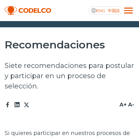
ENG
中国語
Transparencia activa
Recomendaciones
Siete recomendaciones para postular
Nosotros
y participar en un proceso de
Operaciones
selección.
Proyectos
A+
A-
Sustentabilidad
Innovación
Si quieres participar en nuestros procesos de
Inversionistas