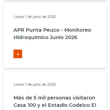
Prensa
Trabaja en Codelco
Lunes 1 de junio de 2026
Transparencia activa
APR Punta Peuco - Monitoreo
Hidroquímico Junio 2026
Canales de denuncia
Proveedores
+
Acceso trabajadores/as
Lunes 1 de junio de 2026
Más de 5 mil personas visitaron
Casa 100 y el Estadio Codelco El