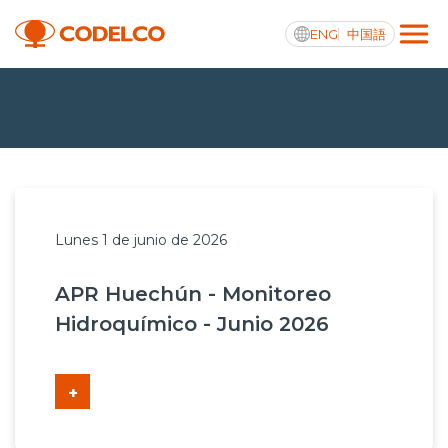
ENG
中国語
Transparencia activa
Nosotros
Lunes 1 de junio de 2026
Operaciones
APR Huechún - Monitoreo
Proyectos
Hidroquímico - Junio 2026
Sustentabilidad
Innovación
+
Inversionistas