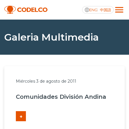
ENG
中国語
Transparencia activa
Galeria Multimedia
Nosotros
Operaciones
Miércoles 3 de agosto de 2011
Proyectos
Comunidades División Andina
Sustentabilidad
Innovación
+
Inversionistas