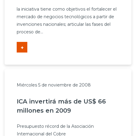
Prensa
la iniciativa tiene como objetivos el fortalecer el
mercado de negocios tecnológicos a partir de
Trabaja en Codelco
invenciones nacionales; articular las fases del
proceso de...
Transparencia activa
Canales de denuncia
+
Proveedores
Acceso trabajadores/as
Miércoles 5 de noviembre de 2008
ICA invertirá más de US$ 66
millones en 2009
Presupuesto récord de la Asociación
Internacional del Cobre