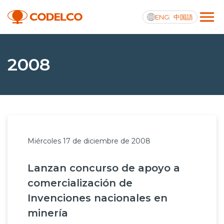
ENG
中国語
Transparencia activa
2008
Nosotros
Operaciones
Miércoles 17 de diciembre de 2008
Proyectos
Lanzan concurso de apoyo a
Sustentabilidad
comercialización de
Innovación
Invenciones nacionales en
minería
Inversionistas