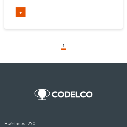
+
1
Huérfanos 1270