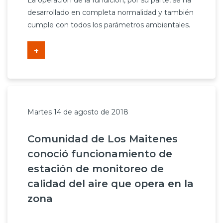
La operación de la fundición, por su parte, se ha
Prensa
desarrollado en completa normalidad y también
cumple con todos los parámetros ambientales.
Trabaja en Codelco
+
Transparencia activa
Canales de denuncia
Proveedores
Martes 14 de agosto de 2018
Acceso trabajadores/as
Comunidad de Los Maitenes
conoció funcionamiento de
estación de monitoreo de
calidad del aire que opera en la
zona