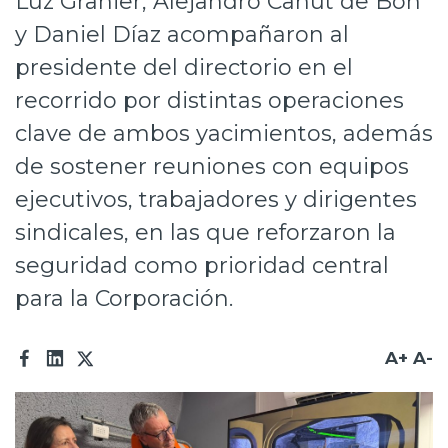
Luz Granier, Alejandro Canut de Bon
Prensa
y Daniel Díaz acompañaron al
presidente del directorio en el
Trabaja en Codelco
recorrido por distintas operaciones
Transparencia activa
clave de ambos yacimientos, además
Canales de denuncia
de sostener reuniones con equipos
Proveedores
ejecutivos, trabajadores y dirigentes
sindicales, en las que reforzaron la
Acceso trabajadores/as
seguridad como prioridad central
para la Corporación.
A+
A-