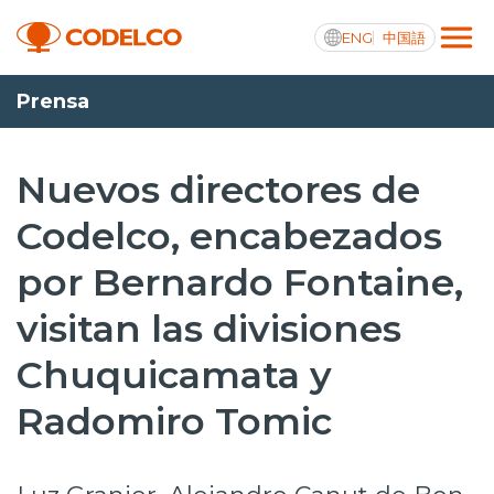
ENG
中国語
Prensa
Transparencia activa
Nuevos directores de
Codelco, encabezados
Nosotros
por Bernardo Fontaine,
Operaciones
visitan las divisiones
Proyectos
Chuquicamata y
Sustentabilidad
Radomiro Tomic
Innovación
Inversionistas