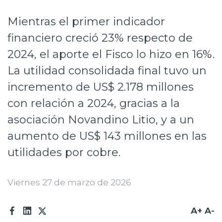
Prensa
Mientras el primer indicador
Trabaja en Codelco
financiero creció 23% respecto de
2024, el aporte el Fisco lo hizo en 16%.
Transparencia activa
La utilidad consolidada final tuvo un
Canales de denuncia
incremento de US$ 2.178 millones
Proveedores
con relación a 2024, gracias a la
Acceso trabajadores/as
asociación Novandino Litio, y a un
aumento de US$ 143 millones en las
utilidades por cobre.
Viernes 27 de marzo de 2026
A+
A-