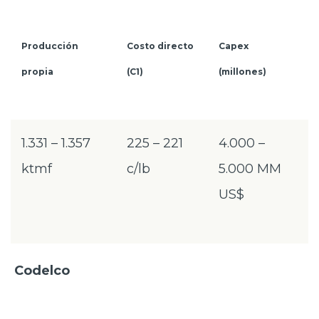
Producción
Costo directo
Capex
propia
(C1)
(millones)
1.331 – 1.357
225 – 221
4.000 –
ktmf
c/lb
5.000 MM
US$
Codelco