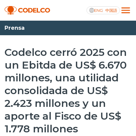
ENG
中国語
Prensa
Transparencia activa
Codelco cerró 2025 con
un Ebitda de US$ 6.670
Nosotros
millones, una utilidad
Operaciones
consolidada de US$
Proyectos
2.423 millones y un
Sustentabilidad
aporte al Fisco de US$
Innovación
1.778 millones
Inversionistas