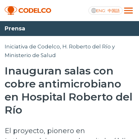
ENG
中国語
Prensa
Transparencia activa
Iniciativa de Codelco, H. Roberto del Río y
Ministerio de Salud
Inauguran salas con
Nosotros
cobre antimicrobiano
Operaciones
en Hospital Roberto del
Proyectos
Río
Sustentabilidad
Innovación
El proyecto, pionero en
Inversionistas