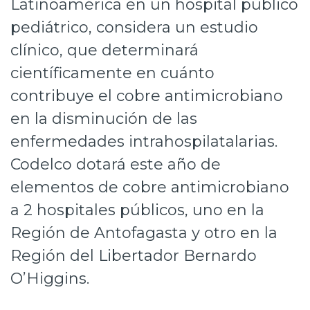
Latinoamérica en un hospital público
Prensa
pediátrico, considera un estudio
Trabaja en Codelco
clínico, que determinará
científicamente en cuánto
Transparencia activa
contribuye el cobre antimicrobiano
Canales de denuncia
en la disminución de las
Proveedores
enfermedades intrahospilatalarias.
Codelco dotará este año de
Acceso trabajadores/as
elementos de cobre antimicrobiano
a 2 hospitales públicos, uno en la
Región de Antofagasta y otro en la
Región del Libertador Bernardo
O’Higgins.