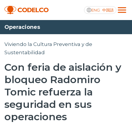
ENG
中国語
Operaciones
Transparencia activa
Viviendo la Cultura Preventiva y de
Sustentabilidad
Con feria de aislación y
Nosotros
bloqueo Radomiro
Operaciones
Tomic refuerza la
Proyectos
seguridad en sus
Sustentabilidad
operaciones
Innovación
Inversionistas