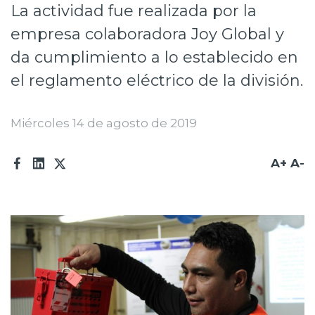
La actividad fue realizada por la
Prensa
empresa colaboradora Joy Global y
Trabaja en Codelco
da cumplimiento a lo establecido en
Transparencia activa
el reglamento eléctrico de la división.
Canales de denuncia
Miércoles 14 de agosto de 2019
Proveedores
A+
A-
Acceso trabajadores/as