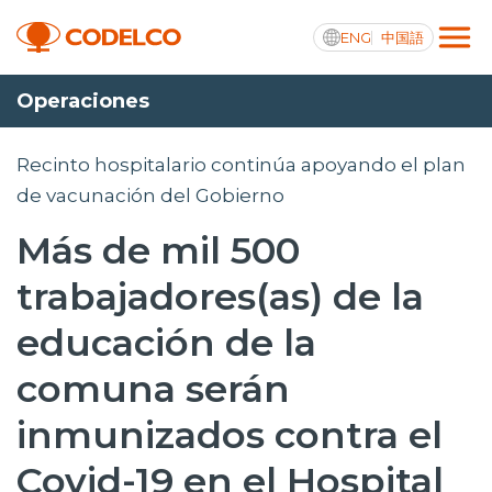
ENG
中国語
Operaciones
Transparencia activa
Recinto hospitalario continúa apoyando el plan
de vacunación del Gobierno
Más de mil 500
Nosotros
trabajadores(as) de la
Operaciones
educación de la
Proyectos
comuna serán
Sustentabilidad
inmunizados contra el
Innovación
Covid-19 en el Hospital
Inversionistas