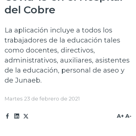
del Cobre
Prensa
Trabaja en Codelco
La aplicación incluye a todos los
Transparencia activa
trabajadores de la educación tales
Canales de denuncia
como docentes, directivos,
Proveedores
administrativos, auxiliares, asistentes
de la educación, personal de aseo y
Acceso trabajadores/as
de Junaeb.
Martes 23 de febrero de 2021
A+
A-