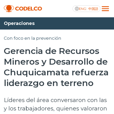
ENG
中国語
Operaciones
Transparencia activa
Con foco en la prevención
Gerencia de Recursos
Nosotros
Mineros y Desarrollo de
Operaciones
Chuquicamata refuerza
Proyectos
liderazgo en terreno
Sustentabilidad
Líderes del área conversaron con las
Innovación
y los trabajadores, quienes valoraron
Inversionistas