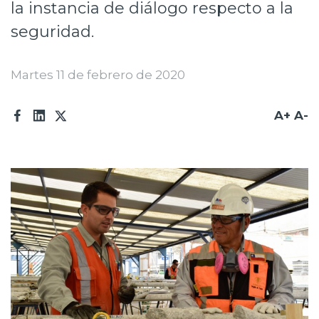
la instancia de diálogo respecto a la
Prensa
seguridad.
Trabaja en Codelco
Martes 11 de febrero de 2020
Transparencia activa
Canales de denuncia
A+
A-
Proveedores
Acceso trabajadores/as