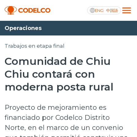
ENG
中国語
Operaciones
Transparencia activa
Trabajos en etapa final
Comunidad de Chiu
Nosotros
Chiu contará con
Operaciones
moderna posta rural
Proyectos
Proyecto de mejoramiento es
Sustentabilidad
financiado por Codelco Distrito
Innovación
Norte, en el marco de un convenio
Inversionistas