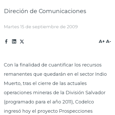
Prensa
Direción de Comunicaciones
Trabaja en Codelco
Martes 15 de septiembre de 2009
Transparencia activa
Canales de denuncia
A+
A-
Proveedores
Acceso trabajadores/as
Con la finalidad de cuantificar los recursos
remanentes que quedarán en el sector Indio
Muerto, tras el cierre de las actuales
operaciones mineras de la División Salvador
(programado para el año 2011), Codelco
ingresó hoy el proyecto Prospecciones