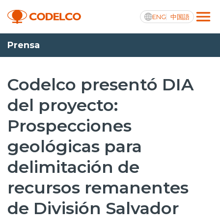
ENG
中国語
Prensa
Transparencia activa
Codelco presentó DIA
del proyecto:
Nosotros
Prospecciones
Operaciones
geológicas para
Proyectos
delimitación de
Sustentabilidad
recursos remanentes
Innovación
de División Salvador
Inversionistas