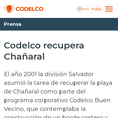
ENG
中国語
Prensa
Transparencia activa
Codelco recupera
Chañaral
Nosotros
Operaciones
El año 2001 la división Salvador
Proyectos
asumió la tarea de recuperar la playa
de Chañaral como parte del
Sustentabilidad
programa corporativo Codelco Buen
Innovación
Vecino, que contemplaba la
Inversionistas
construcción de un borde costero y