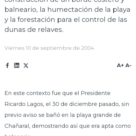
Prensa
balneario, la humectación de la playa
y la forestación para el control de las
Trabaja en Codelco
dunas de relaves.
Transparencia activa
Canales de denuncia
Viernes 10 de septiembre de 2004
Proveedores
A+
A-
Acceso trabajadores/as
En este contexto fue que el Presidente
Ricardo Lagos, el 30 de diciembre pasado, sin
previo aviso se bañó en la playa grande de
Chañaral, demostrando así que era apta como