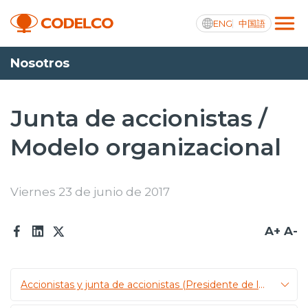
ENG
中国語
Nosotros
Transparencia activa
Junta de accionistas /
Modelo organizacional
Nosotros
Operaciones
Viernes 23 de junio de 2017
Proyectos
A+
A-
Sustentabilidad
Innovación
Accionistas y junta de accionistas (Presidente de la República)
Inversionistas