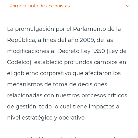
Primera junta de accionistas
Prensa
Trabaja en Codelco
La promulgación por el Parlamento de la
Transparencia activa
República, a fines del año 2009, de las
Canales de denuncia
modificaciones al Decreto Ley 1.350 (Ley de
Proveedores
Codelco), estableció profundos cambios en
Acceso trabajadores/as
el gobierno corporativo que afectaron los
mecanismos de toma de decisiones
relacionadas con nuestros procesos críticos
de gestión, todo lo cual tiene impactos a
nivel estratégico y operativo.