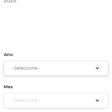
2025.
Prensa
Trabaja en Codelco
Transparencia activa
Canales de denuncia
Proveedores
Año
Acceso trabajadores/as
Mes