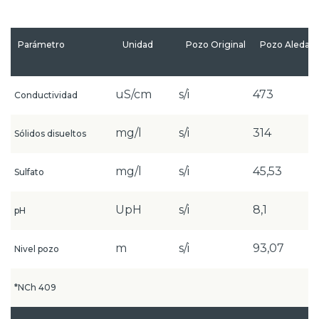
Parámetro
Unidad
Pozo Original
Pozo Aledañ
uS/cm
s/i
473
Conductividad
mg/l
s/i
314
Sólidos disueltos
mg/l
s/i
45,53
Sulfato
UpH
s/i
8,1
pH
m
s/i
93,07
Nivel pozo
*NCh 409