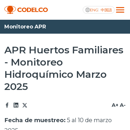
ENG
中国語
Monitoreo APR
Transparencia activa
APR Huertos Familiares
- Monitoreo
Nosotros
Hidroquímico Marzo
Operaciones
2025
Proyectos
Sustentabilidad
A+
A-
Innovación
Fecha de muestreo:
5 al 10 de marzo
Inversionistas