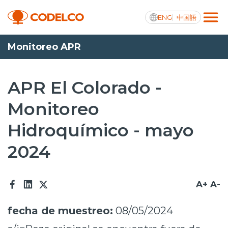
ENG
中国語
Monitoreo APR
Transparencia activa
APR El Colorado -
Monitoreo
Nosotros
Hidroquímico - mayo
Operaciones
2024
Proyectos
Sustentabilidad
A+
A-
Innovación
fecha de muestreo:
08/05/2024
Inversionistas