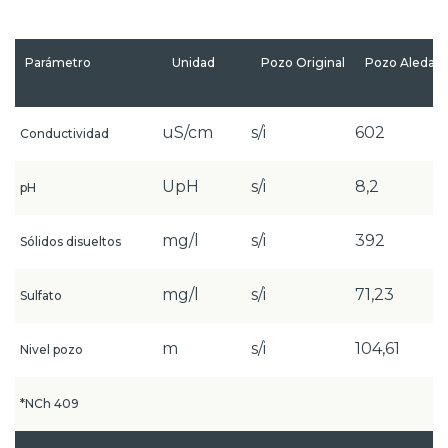
Parámetro
Unidad
Pozo Original
Pozo Aledañ
uS/cm
s/i
602
Conductividad
UpH
s/i
8,2
pH
mg/l
s/i
392
Sólidos disueltos
mg/l
s/i
71,23
Sulfato
m
s/i
104,61
Nivel pozo
*NCh 409