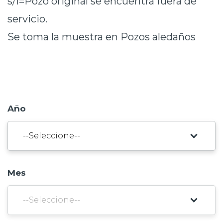
s/i=Pozo original se encuentra fuera de
Prensa
servicio.
Trabaja en Codelco
Se toma la muestra en Pozos aledaños
Transparencia activa
Canales de denuncia
Proveedores
Año
Acceso trabajadores/as
Mes