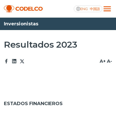
ENG
中国語
Inversionistas
Transparencia activa
Resultados 2023
Nosotros
A+
A-
Operaciones
Proyectos
Sustentabilidad
Innovación
ESTADOS FINANCIEROS
Inversionistas