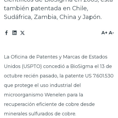
Prensa
también patentada en Chile,
Sudáfrica, Zambia, China y Japón.
Trabaja en Codelco
Transparencia activa
A+
A-
Canales de denuncia
Proveedores
La Oficina de Patentes y Marcas de Estados
Acceso trabajadores/as
Unidos (USPTO) concedió a BioSigma el 13 de
octubre recién pasado, la patente US 7.601.530
que protege el uso industrial del
microorganismo Wenelen para la
recuperación eficiente de cobre desde
minerales sulfurados de cobre.