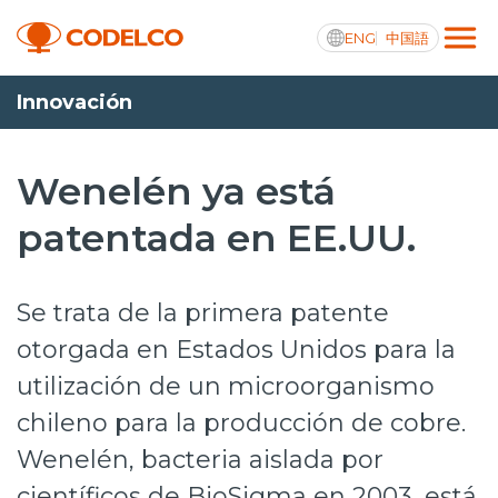
ENG
中国語
Innovación
Transparencia activa
Wenelén ya está
patentada en EE.UU.
Nosotros
Operaciones
Se trata de la primera patente
Proyectos
otorgada en Estados Unidos para la
utilización de un microorganismo
Sustentabilidad
chileno para la producción de cobre.
Innovación
Wenelén, bacteria aislada por
Inversionistas
científicos de BioSigma en 2003, está