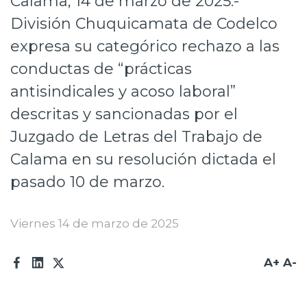
Calama, 14 de marzo de 2025.-
Prensa
División Chuquicamata de Codelco
expresa su categórico rechazo a las
Trabaja en Codelco
conductas de “prácticas
Transparencia activa
antisindicales y acoso laboral”
Canales de denuncia
descritas y sancionadas por el
Proveedores
Juzgado de Letras del Trabajo de
Calama en su resolución dictada el
Acceso trabajadores/as
pasado 10 de marzo.
Viernes 14 de marzo de 2025
A+
A-