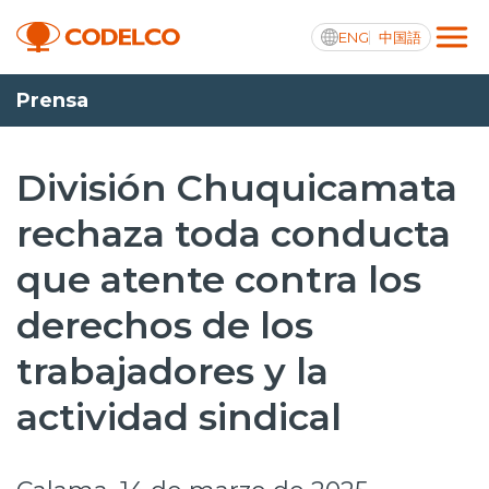
ENG
中国語
Prensa
Transparencia activa
División Chuquicamata
rechaza toda conducta
Nosotros
que atente contra los
Operaciones
derechos de los
Proyectos
trabajadores y la
Sustentabilidad
actividad sindical
Innovación
Inversionistas