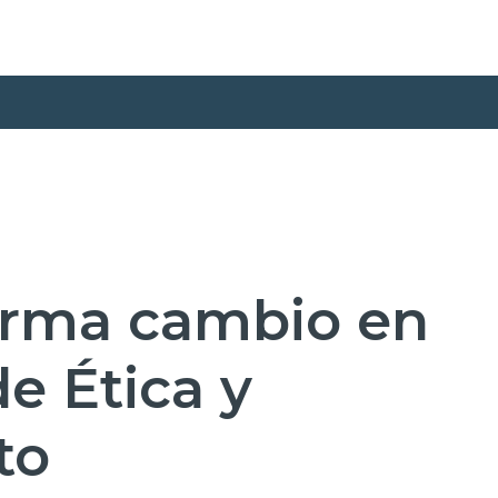
orma cambio en
de Ética y
to